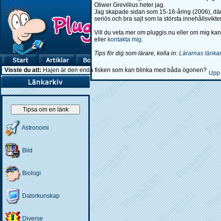
Oliwer Grevillius heter jag.
Jag skapade sidan som 15-16-åring (2006), därfö
seriös och bra sajt som la största innehållsvikt
Vill du veta mer om pluggis.nu eller om mig kan 
eller
kontakta mig
.
Tips för dig som lärare, kolla in:
Lärarnas länka
Visste du att:
Hajen är den enda fisken som kan blinka med båda ögonen?
Up
Tipsa om en länk
Astronomi
Bild
Biologi
Datorkunskap
Diverse