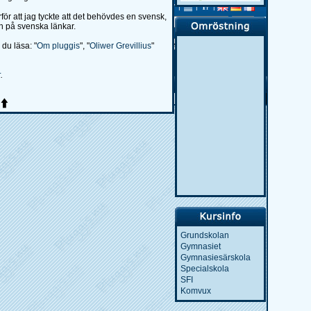
|
|
|
|
|
|
r att jag tyckte att det behövdes en svensk,
Sök p�:
efter
en på svenska länkar.
Lexikon:
du läsa: "
Om pluggis
", "
Oliwer Grevillius
"
r
.
p
Grundskolan
Gymnasiet
Gymnasiesärskola
Specialskola
SFI
Komvux