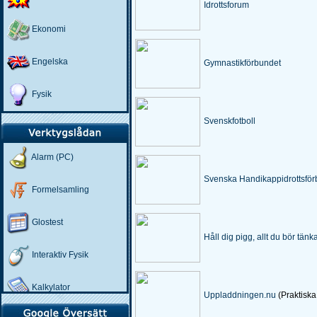
Idrottsforum
Ekonomi
Engelska
Gymnastikförbundet
Fysik
Svenskfotboll
Geografi
Alarm (PC)
Geologi
Svenska Handikappidrottsför
Formelsamling
Hemkunskap
Glostest
Hemsida
Håll dig pigg, allt du bör tänk
Interaktiv Fysik
Historia
Kalkylator
Idrott och Hälsa
Uppladdningen.nu
(Praktiska 