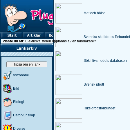
Mat och hälsa
Svenska skolidrotts förbundet
Visste du att:
Elektriska stolen uppfanns av en tandläkare?
Sök i livsmedels databasen
Tipsa om en länk
Astronomi
Svensk idrott
Bild
Biologi
Riksidrottsförbundet
Datorkunskap
Diverse